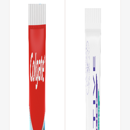
REGISTRER DEG
LOGG INN FOR Å BESTILLE PASIENTPRØVER
FOR FORBRUKERE
LOGG INN
LOGG UT
KONTOINNSTILLINGER
NO (NN)