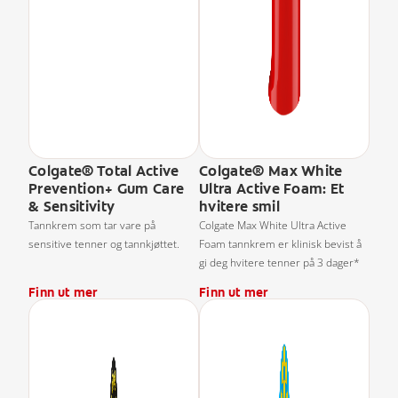
Colgate® Total Active
Colgate® Max White
Prevention+ Gum Care
Ultra Active Foam: Et
& Sensitivity
hvitere smil
Tannkrem som tar vare på
Colgate Max White Ultra Active
sensitive tenner og tannkjøttet.
Foam tannkrem er klinisk bevist å
gi deg hvitere tenner på 3 dager*
Finn ut mer
Finn ut mer