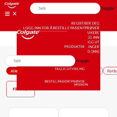
Toggle
REGISTRER DEG
LOGG INN FOR Å BESTILLE PASIENTPRØVER
FOR FORBRUKERE
LOGG INN
LOGG UT
PRODUKTER
PRODUKTER
KONTOINNSTILLINGER
NO (NN)
Alle produkter
Toggle
FAGLIG UTVIKLING
Alle
Tannkremer
Høyfluoride legemidler
For b
FAGLIG UTVIKLING
BESTILL PASIENTPRØVER
MISSION
Filter
BESTILL PASIENTPRØVER
MISSION