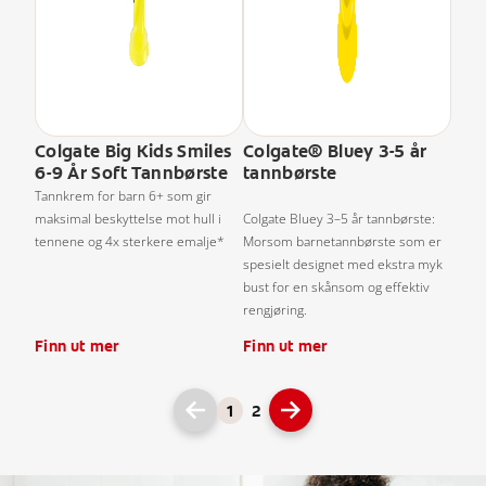
Colgate Big Kids Smiles
Colgate® Bluey 3-5 år
6-9 År Soft Tannbørste
tannbørste
Tannkrem for barn 6+ som gir
maksimal beskyttelse mot hull i
Colgate Bluey 3–5 år tannbørste:
tennene og 4x sterkere emalje*
Morsom barnetannbørste som er
spesielt designet med ekstra myk
bust for en skånsom og effektiv
rengjøring.
Finn ut mer
Finn ut mer
1
2