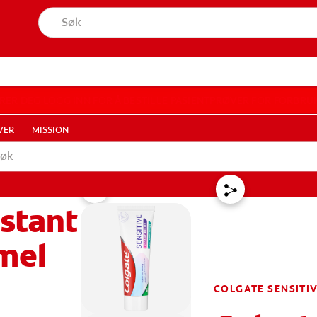
TPRØVER
MISSION
RER DEG
LOGG INN FOR Å BESTILLE PASIENTPRØVER
FOR FORBRU
VER
MISSION
nstant
ER
FOR FORBRUKERE
LOGG INN
LOGG UT
KONTOI
mel
COLGATE SENSITI