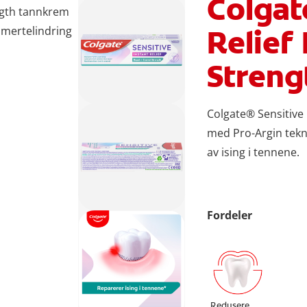
Colgat
ength tannkrem
Relief
smertelindring
Streng
Colgate® Sensitive
med Pro-Argin tekn
av ising i tennene.
Fordeler
Redusere