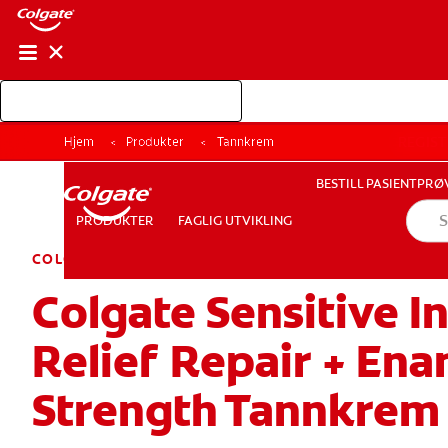
Handle Colgate Professional
BESTILL PASIEN
REGIST
Hjem
Produkter
Tannkrem
FAGLIG UTVIKLING
PRODUKTER
BESTILL PASIENTPRØ
PRODUKTER
FAGLIG UTVIKLING
COLGATE SENSITIVE
Colgate Sensitive I
REGISTRER DEG
LOGG INN FOR Å BESTILLE PASIENTPRØV
Relief Repair + Ena
Strength Tannkrem