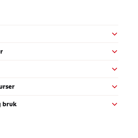
r
urser
g bruk